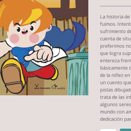
La historia d
fuimos. Intent
sufrimiento de
cuenta de situ
preferimos no
que logra supe
entereza frent
básicamente de
de la niñez en
un cuento que 
pistas dibujad
trata de las in
algunos seres
mundo con amo
dedicación par