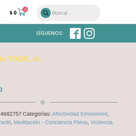
0
Búsqueda
$
0
de
productos
SÍGUENOS:
de TODO, la
0
74682757
Categorías:
Afectividad Emociones
,
fantil
,
Meditación - Conciencia Plena
,
Violencia