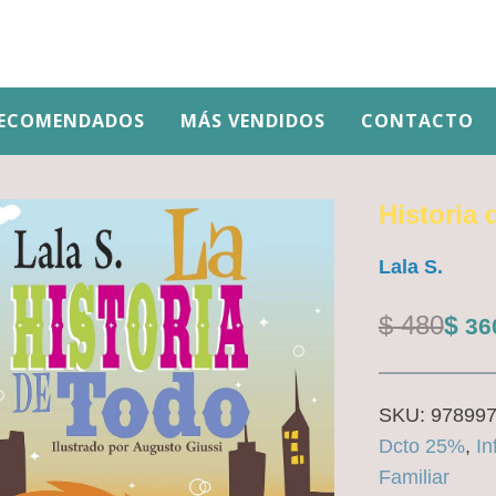
ECOMENDADOS
MÁS VENDIDOS
CONTACTO
Historia 
Lala S.
El
El
$
480
$
36
precio
precio
original
actual
SKU:
97899
era:
es:
Dcto 25%
,
In
Familiar
$ 480.
$ 360.