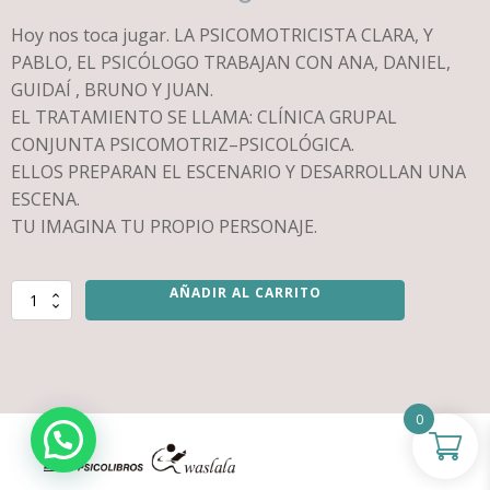
Hoy nos toca jugar. LA PSICOMOTRICISTA CLARA, Y
PABLO, EL PSICÓLOGO TRABAJAN CON ANA, DANIEL,
GUIDAÍ , BRUNO Y JUAN.
EL TRATAMIENTO SE LLAMA: CLÍNICA GRUPAL
CONJUNTA PSICOMOTRIZ–PSICOLÓGICA.
ELLOS PREPARAN EL ESCENARIO Y DESARROLLAN UNA
ESCENA.
TU IMAGINA TU PROPIO PERSONAJE.
AÑADIR AL CARRITO
Hoy
nos
toca
jugar
en
la
0
sala
de
psicomotricidad
cantidad