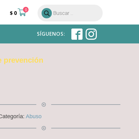
0
Búsqueda
$
0
de
productos
SÍGUENOS:
e prevención
Categoría:
Abuso