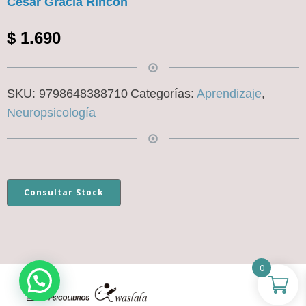
César Gracía Rincón
$
1.690
SKU:
9798648388710
Categorías:
Aprendizaje
,
Neuropsicología
Consultar Stock
0