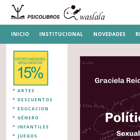
INICIO
INSTITUCIONAL
NOVEDADES
R
* ARTES
* DESCUENTOS
* EDUCACION
* GÉNERO
* INFANTILES
* JUEGOS