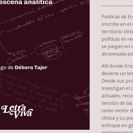
Políticas de E
inscribe en el
territorio clín
políticas es r
se juegan en u
atravesada por
Allí donde Ero
deviene un ter
Desde sus prop
investigan el 
actuales, reco
tensión de las
como motor de
clínica y su p
enfoque en gé
metapsicologí