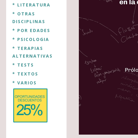
* LITERATURA
* OTRAS
DISCIPLINAS
* POR EDADES
* PSICOLOGIA
* TERAPIAS
ALTERNATIVAS
* TESTS
* TEXTOS
* VARIOS