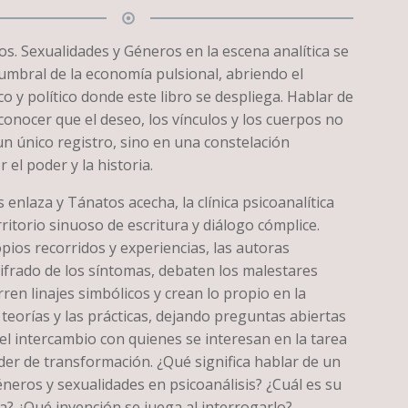
ros. Sexualidades y Géneros en la escena analítica se
 umbral de la economía pulsional, abriendo el
ico y político donde este libro se despliega. Hablar de
econocer que el deseo, los vínculos y los cuerpos no
n único registro, sino en una constelación
 el poder y la historia.
s enlaza y Tánatos acecha, la clínica psicoanalítica
ritorio sinuoso de escritura y diálogo cómplice.
ios recorridos y experiencias, las autoras
cifrado de los síntomas, debaten los malestares
rren linajes simbólicos y crean lo propio en la
 teorías y las prácticas, dejando preguntas abiertas
l intercambio con quienes se interesan en la tarea
oder de transformación. ¿Qué significa hablar de un
neros y sexualidades en psicoanálisis? ¿Cuál es su
a? ¿Qué invención se juega al interrogarlo?