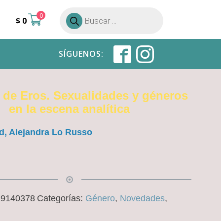
0
Búsqueda
$
0
de
productos
SÍGUENOS:
s de Eros. Sexualidades y géneros
en la escena analítica
id, Alejandra Lo Russo
19140378
Categorías:
Género
,
Novedades
,