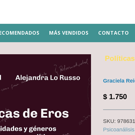
ECOMENDADOS
MÁS VENDIDOS
CONTACTO
Política
Graciela Re
$
1.750
SKU:
97863
Psicoanálisis