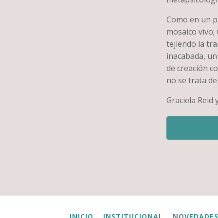
Como en un pa
mosaico vivo;
tejiendo la tr
inacabada, un 
de creación co
no se trata de
Graciela Reid 
Políticas
de
Eros.
Sexualidades
y
géneros
en
la
escena
analítica
INICIO
INSTITUCIONAL
NOVEDADE
cantidad