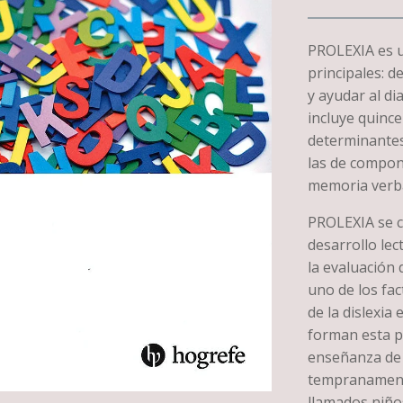
PROLEXIA es u
principales: 
y ayudar al di
incluye quinc
determinantes 
las de compon
memoria verbal
PROLEXIA se c
desarrollo lec
la evaluación 
uno de los fa
de la dislexia
forman esta p
enseñanza de l
tempranamente
llamados niño