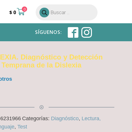
0
Búsqueda
$
0
de
productos
SÍGUENOS:
XIA. Diagnóstico y Detección
Temprana de la Dislexia
otros
16231966
Categorías:
Diagnóstico
,
Lectura,
nguaje
,
Test