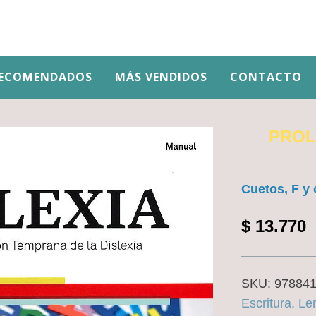
ECOMENDADOS
MÁS VENDIDOS
CONTACTO
PROLE
Cuetos, F y 
$
13.770
SKU:
97884
Escritura, Le