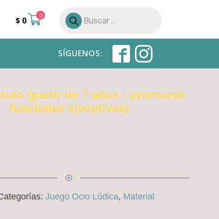
0
Búsqueda
$
0
de
productos
SÍGUENOS:
tuto (partir de 7 años - promueve
funciones ejecutivas)
Categorías:
Juego Ocio Lúdica
,
Material