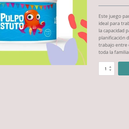
Este juego pa
ideal para trab
la capacidad p
planificación 
trabajo entre
toda la famili
Pulpo
astuto
(partir
de
7
años
-
promueve
funciones
ejecutivas)
cantidad