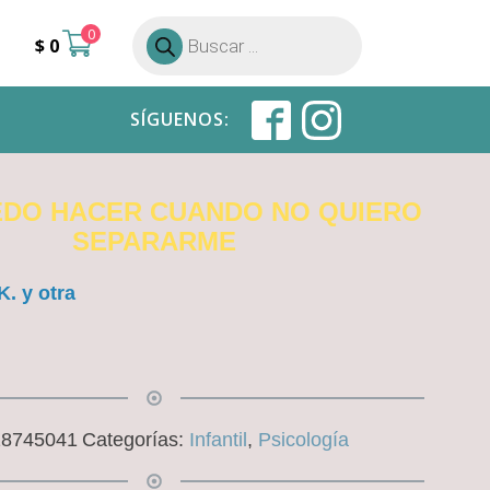
0
Búsqueda
$
0
de
productos
SÍGUENOS:
EDO HACER CUANDO NO QUIERO
SEPARARME
. y otra
18745041
Categorías:
Infantil
,
Psicología