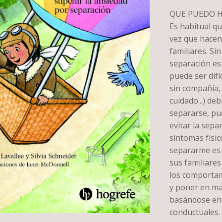
QUE PUEDO 
Es habitual q
vez que hacen
familiares. Si
separación es
puede ser difíc
sin compañía,
cuidado...) de
separarse, pu
evitar la sepa
síntomas físi
separarme es u
sus familiares
los comportam
y poner en ma
basándose en t
conductuales.