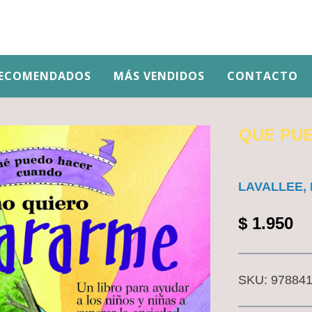
ECOMENDADOS
MÁS VENDIDOS
CONTACTO
QUE PU
LAVALLEE, K
$
1.950
SKU:
97884