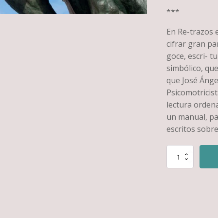
***
En Re-trazos 
cifrar gran pa
goce, escri- tu
simbólico, que
que José Ángel
Psicomotricist
lectura ordena
un manual, pa
escritos sobre
Re-
trazos
en
el
aire.
Escritos
clínica