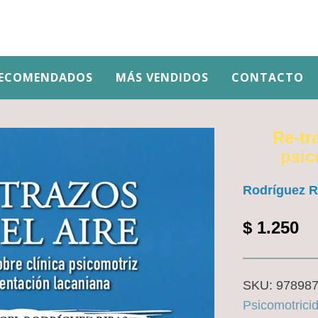
ECOMENDADOS
MÁS VENDIDOS
CONTACTO
Re-tr
psic
Rodríguez R
$
1.250
SKU:
97898
Psicomotrici