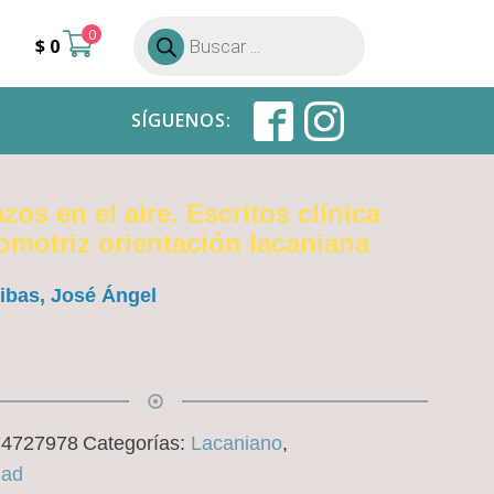
0
Búsqueda
$
0
de
productos
SÍGUENOS:
azos en el aire. Escritos clínica
omotriz orientación lacaniana
ibas, José Ángel
74727978
Categorías:
Lacaniano
,
dad