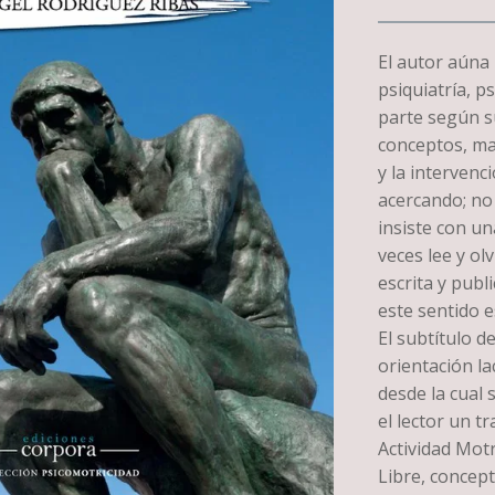
El autor aúna 
psiquiatría, ps
parte según s
conceptos, ma
y la intervenc
acercando; no 
insiste con un
veces lee y ol
escrita y publi
este sentido e
El subtítulo de
orientación l
desde la cual 
el lector un t
Actividad Mot
Libre, concept