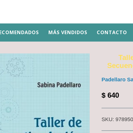
ECOMENDADOS
MÁS VENDIDOS
CONTACTO
Tall
Secuenc
Padellaro S
$
640
SKU:
97895