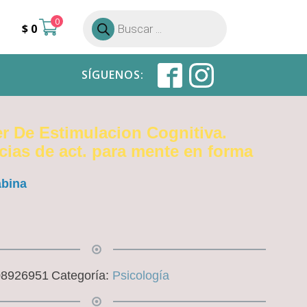
0
Búsqueda
$
0
de
productos
SÍGUENOS:
er De Estimulacion Cognitiva.
ias de act. para mente en forma
abina
08926951
Categoría:
Psicología