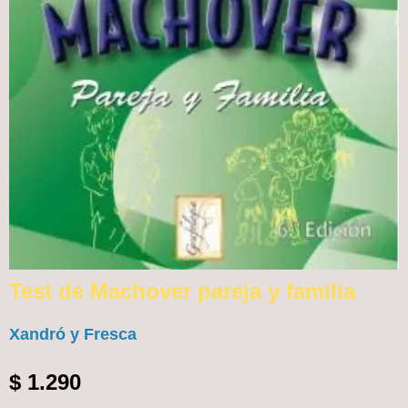
Test de Machover pareja y familia
Xandró y Fresca
$
1.290