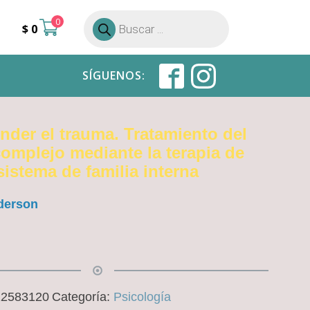
0
Búsqueda
$
0
de
productos
SÍGUENOS:
nder el trauma. Tratamiento del
omplejo mediante la terapia de
sistema de familia interna
derson
12583120
Categoría:
Psicología