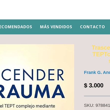
ECOMENDADOS
MÁS VENDIDOS
CONTACTO
Trasce
TEPTc
Frank G. An
$
3.000
SKU:
97884