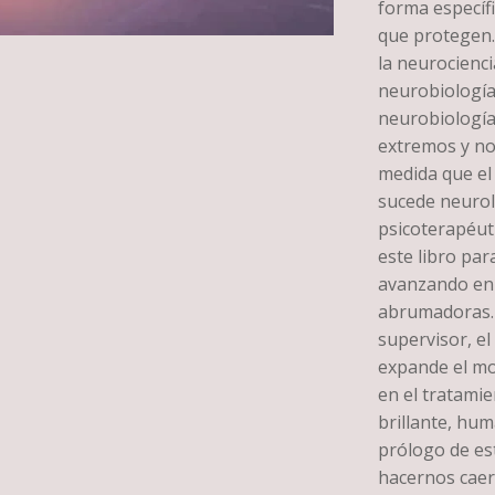
forma específi
que protegen.
la neurocienci
neurobiología 
neurobiología 
extremos y no
medida que el 
sucede neurol
psicoterapéuti
este libro par
avanzando en 
abrumadoras. P
supervisor, e
expande el mo
en el tratami
brillante, hum
prólogo de est
hacernos caer 