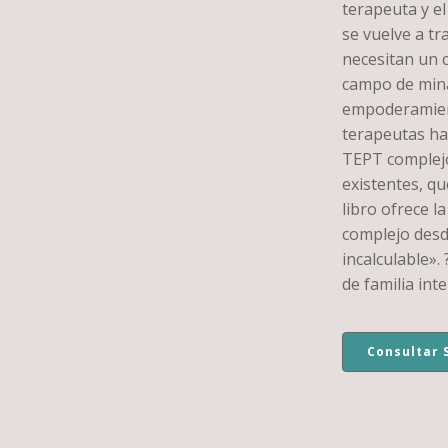
terapeuta y el
se vuelve a tr
necesitan un 
campo de mina
empoderamiento
terapeutas ha
TEPT complejo
existentes, qu
libro ofrece l
complejo desde
incalculable».
de familia inte
Consultar 