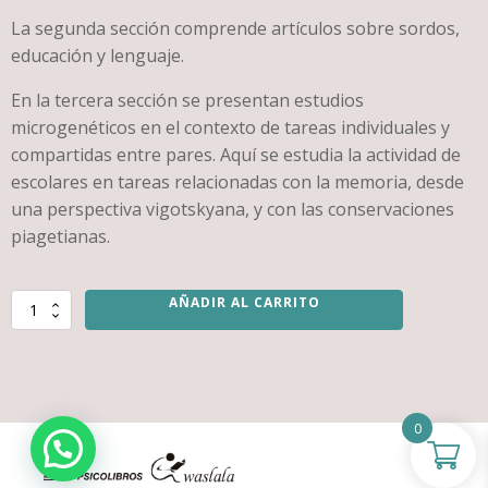
La segunda sección comprende artículos sobre sordos,
educación y lenguaje.
En la tercera sección se presentan estudios
microgenéticos en el contexto de tareas individuales y
compartidas entre pares. Aquí se estudia la actividad de
escolares en tareas relacionadas con la memoria, desde
una perspectiva vigotskyana, y con las conservaciones
piagetianas.
AÑADIR AL CARRITO
Avances
de
investigación
en
instituciones
educativas.
0
Dimensiones
psicológicas
y