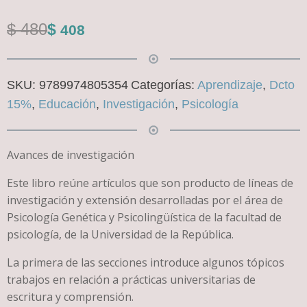
El
El
$
480
$
408
precio
precio
original
actual
SKU:
9789974805354
Categorías:
Aprendizaje
,
Dcto
era:
es:
15%
,
Educación
,
Investigación
,
Psicología
$ 480.
$ 408.
Avances de investigación
Este libro reúne artículos que son producto de líneas de
investigación y extensión desarrolladas por el área de
Psicología Genética y Psicolingüística de la facultad de
psicología, de la Universidad de la República.
La primera de las secciones introduce algunos tópicos
trabajos en relación a prácticas universitarias de
escritura y comprensión.