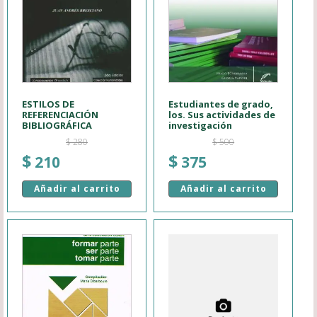
ESTILOS DE
Estudiantes de grado,
REFERENCIACIÓN
los. Sus actividades de
BIBLIOGRÁFICA
investigación
$
280
$
500
El
El
El
El
$
$
210
375
precio
precio
precio
precio
Añadir al carrito
Añadir al carrito
original
actual
original
actual
era:
es:
era:
es:
$ 280.
$ 210.
$ 500.
$ 375.