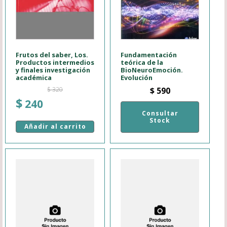
Frutos del saber, Los.
Fundamentación
Productos intermedios
teórica de la
y finales investigación
BioNeuroEmoción.
académica
Evolución
$
320
$
590
El
El
$
240
precio
precio
Consultar
Stock
original
actual
Añadir al carrito
era:
es:
$ 320.
$ 240.