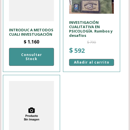
INVESTIGACIÓN
CUALITATIVA EN
INTRODUC A METODOS
PSICOLOGÍA. Rumbos y
CUALI INVESTUGACIÓN
desafíos
$
1.160
$
790
El
El
$
592
Consultar
precio
precio
Stock
original
actual
Añadir al carrito
era:
es:
$ 790.
$ 592.