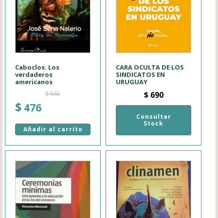
Caboclos. Los
CARA OCULTA DE LOS
verdaderos
SINDICATOS EN
americanos
URUGUAY
$
560
$
690
El
El
$
476
precio
precio
Consultar
Stock
original
actual
Añadir al carrito
era:
es:
$ 560.
$ 476.