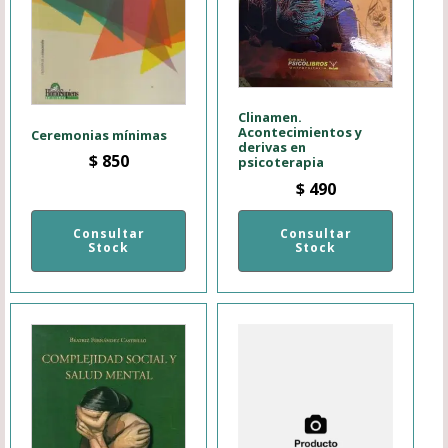
Clinamen.
Acontecimientos y
Ceremonias mínimas
derivas en
$
850
psicoterapia
$
490
Consultar
Consultar
Stock
Stock