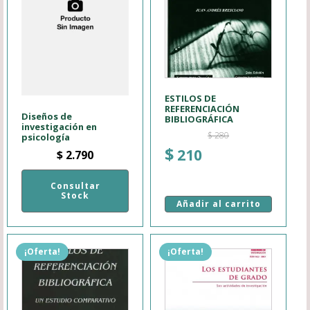
ESTILOS DE
REFERENCIACIÓN
Diseños de
BIBLIOGRÁFICA
investigación en
$
280
psicología
El
El
$
210
$
2.790
precio
precio
original
actual
Consultar
Stock
era:
es:
Añadir al carrito
$ 280.
$ 210.
¡Oferta!
¡Oferta!