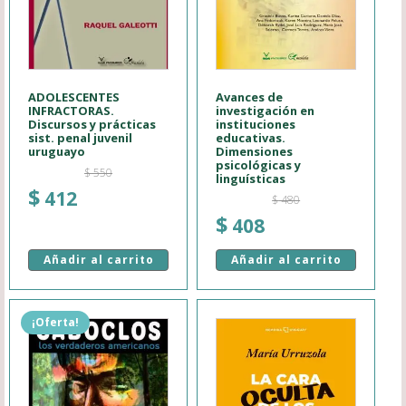
ADOLESCENTES
Avances de
INFRACTORAS.
investigación en
Discursos y prácticas
instituciones
sist. penal juvenil
educativas.
uruguayo
Dimensiones
psicológicas y
$
550
linguísticas
El
El
$
412
$
480
precio
precio
El
El
$
408
original
actual
precio
precio
era:
es:
Añadir al carrito
Añadir al carrito
original
actual
$ 550.
$ 412.
era:
es:
$ 480.
$ 408.
¡Oferta!