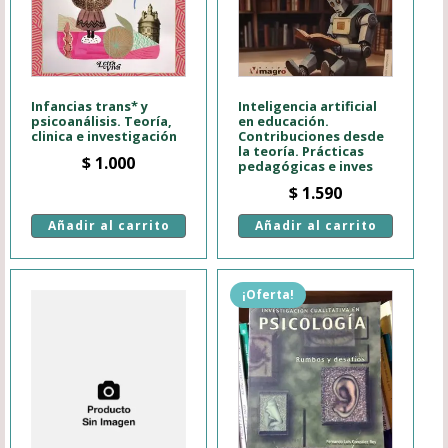
Infancias trans* y
Inteligencia artificial
psicoanálisis. Teoría,
en educación.
clinica e investigación
Contribuciones desde
la teoría. Prácticas
$
1.000
pedagógicas e inves
$
1.590
Añadir al carrito
Añadir al carrito
¡Oferta!