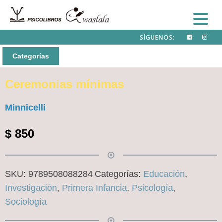
SÍGUENOS:
Categorías
Ceremonias mínimas
Minnicelli
$
850
SKU:
9789508088284
Categorías:
Educación
,
Investigación
,
Primera Infancia
,
Psicología
,
Sociología